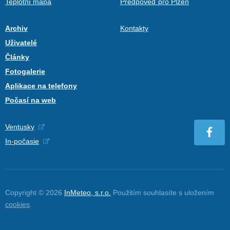
Teplotní mapa
Předpověď pro Plzeň
Archiv
Kontakty
Uživatelé
Články
Fotogalerie
Aplikace na telefony
Počasí na web
Ventusky
In-počasie
Copyright © 2026
InMeteo, s.r.o.
Použitím souhlasíte s uložením
cookies
.