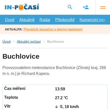
Přejít
na
hlavní
obsah
Úvod
Aktuálně
Radar
Předpověď
Numerický model
Převážně slunečno s letními teplotami
AKTUALITA:
Úvod
Aktuální počasí
Buchlovice
Buchlovice
Provozovatelem meteostanice Buchlovice (Zlínský kraj, 266
m n. m.) je Richard Kapera.
13:59
27.2 °C
S, 18 km/h