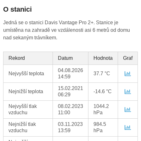
O stanici
Jedná se o stanici Davis Vantage Pro 2+. Stanice je
umístěna na zahradě ve vzdálenosti asi 6 metrů od domu
nad sekaným trávníkem.
Rekord
Datum
Hodnota
Graf
04.08.2026
Nejvyšší teplota
37.7 °C
14:59
15.02.2021
Nejnižší teplota
-14.6 °C
06:29
Nejvyšší tlak
08.02.2023
1044.2
vzduchu
11:00
hPa
Nejnižší tlak
03.11.2023
984.5
vzduchu
13:59
hPa