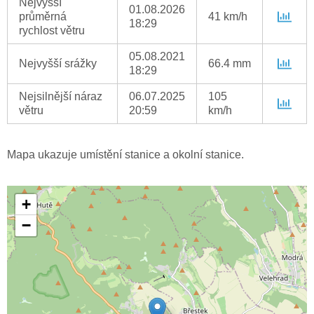
Nejvyšší
01.08.2026
průměrná
41 km/h
18:29
rychlost větru
05.08.2021
Nejvyšší srážky
66.4 mm
18:29
Nejsilnější náraz
06.07.2025
105
větru
20:59
km/h
Mapa ukazuje umístění stanice a okolní stanice.
+
−