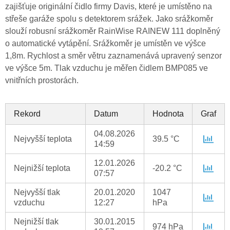
zajišťuje originální čidlo firmy Davis, které je umístěno na
střeše garáže spolu s detektorem srážek. Jako srážkoměr
slouží robusní srážkoměr RainWise RAINEW 111 doplněný
o automatické vytápění. Srážkoměr je umístěn ve výšce
1,8m. Rychlost a směr větru zaznamenává upravený senzor
ve výšce 5m. Tlak vzduchu je měřen čidlem BMP085 ve
vnitřních prostorách.
Rekord
Datum
Hodnota
Graf
04.08.2026
Nejvyšší teplota
39.5 °C
14:59
12.01.2026
Nejnižší teplota
-20.2 °C
07:57
Nejvyšší tlak
20.01.2020
1047
vzduchu
12:27
hPa
Nejnižší tlak
30.01.2015
974 hPa