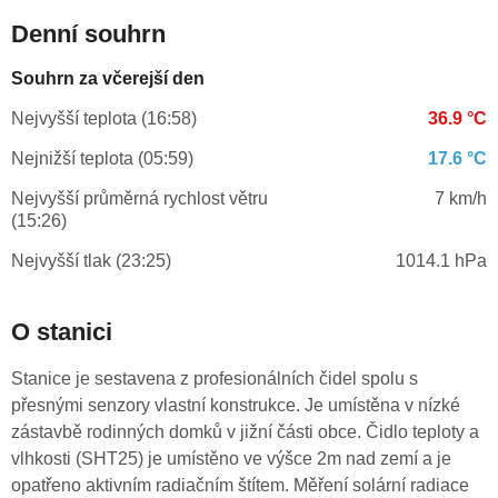
Denní souhrn
Souhrn za včerejší den
Nejvyšší teplota (16:58)
36.9 °C
Nejnižší teplota (05:59)
17.6 °C
Nejvyšší průměrná rychlost větru
7 km/h
(15:26)
Nejvyšší tlak (23:25)
1014.1 hPa
O stanici
Stanice je sestavena z profesionálních čidel spolu s
přesnými senzory vlastní konstrukce. Je umístěna v nízké
zástavbě rodinných domků v jižní části obce. Čidlo teploty a
vlhkosti (SHT25) je umístěno ve výšce 2m nad zemí a je
opatřeno aktivním radiačním štítem. Měření solární radiace