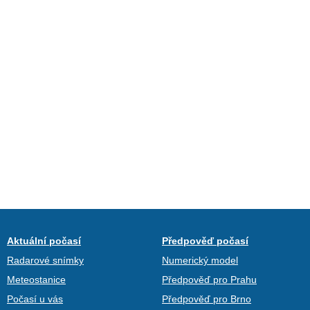
Aktuální počasí
Předpověď počasí
Radarové snímky
Numerický model
Meteostanice
Předpověď pro Prahu
Počasí u vás
Předpověď pro Brno