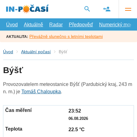
Přejít
na
hlavní
obsah
Úvod
Aktuálně
Radar
Předpověď
Numerický model
Převážně slunečno s letními teplotami
AKTUALITA:
Úvod
Aktuální počasí
Býšť
Býšť
Provozovatelem meteostanice Býšť (Pardubický kraj, 243 m
n. m.) je
Tomáš Chaloupka
.
23:52
06.08.2026
22.5 °C