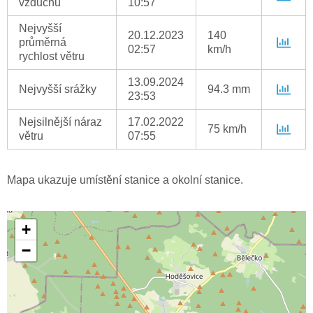
vzduchu
10:57
Nejvyšší
20.12.2023
140
průměrná
02:57
km/h
rychlost větru
13.09.2024
Nejvyšší srážky
94.3 mm
23:53
Nejsilnější náraz
17.02.2022
75 km/h
větru
07:55
Mapa ukazuje umístění stanice a okolní stanice.
+
−