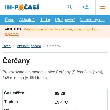
Přejít
na
hlavní
obsah
Úvod
Aktuálně
Radar
Předpověď
Numerický model
Víkend bude slunečný s letními, zítra i tropickými
AKTUALITA:
teplotami
Úvod
Aktuální počasí
Čerčany
Čerčany
Provozovatelem meteostanice Čerčany (Středočeský kraj,
348 m n. m.) je Jiří Hrdina.
08:29
19.4 °C