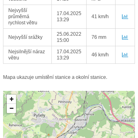
Nejvyšší
17.04.2025
průměrná
41 km/h
13:29
rychlost větru
25.06.2022
Nejvyšší srážky
76 mm
15:00
Nejsilnější náraz
17.04.2025
46 km/h
větru
13:29
Mapa ukazuje umístění stanice a okolní stanice.
+
−