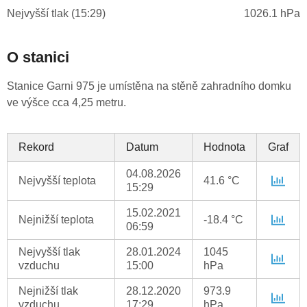
Nejvyšší tlak (15:29)
1026.1 hPa
O stanici
Stanice Garni 975 je umístěna na stěně zahradního domku
ve výšce cca 4,25 metru.
Rekord
Datum
Hodnota
Graf
04.08.2026
Nejvyšší teplota
41.6 °C
15:29
15.02.2021
Nejnižší teplota
-18.4 °C
06:59
Nejvyšší tlak
28.01.2024
1045
vzduchu
15:00
hPa
Nejnižší tlak
28.12.2020
973.9
vzduchu
17:29
hPa