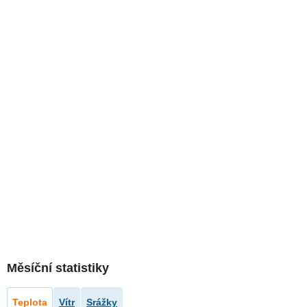
Měsíční statistiky
Teplota
Vítr
Srážky