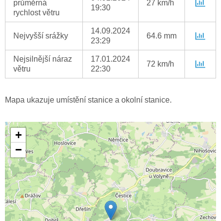
průměrná
27 km/h
19:30
rychlost větru
14.09.2024
Nejvyšší srážky
64.6 mm
23:29
Nejsilnější náraz
17.01.2024
72 km/h
větru
22:30
Mapa ukazuje umístění stanice a okolní stanice.
+
−