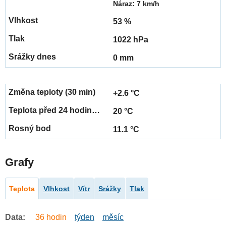
Náraz: 7 km/h
53 %
1022 hPa
0 mm
+2.6 °C
20 °C
11.1 °C
Grafy
Teplota
Vlhkost
Vítr
Srážky
Tlak
Data:
36 hodin
týden
měsíc