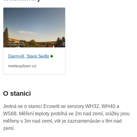
Darmyšl, Staré Sedlo
meteoplzen.cz
O stanici
Jedná se o stanici Ecowitt se senzory WH32, WH40 a
WS68. Měření teploty probíhá ve 2m nad zemí, srážky jsou
měřeny v 3m nad zemí, vítr je zaznamenáván v 8m nad
zemí.