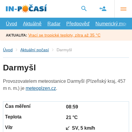
Přejít
na
hlavní
obsah
Úvod
Aktuálně
Radar
Předpověď
Numerický model
Vrací se tropické teploty, zítra až 35 °C
AKTUALITA:
Úvod
Aktuální počasí
Darmyšl
Darmyšl
Provozovatelem meteostanice Darmyšl (Plzeňský kraj, 457
m n. m.) je
meteoplzen.cz
.
08:59
21 °C
SV, 5 km/h