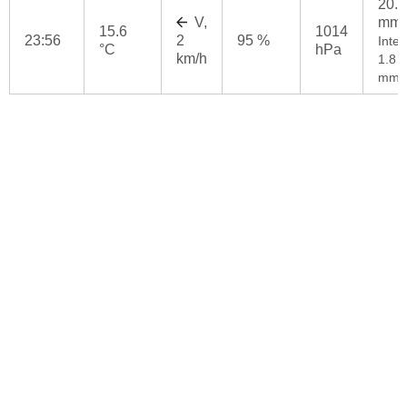
20.5
V,
mm
15.6
1014
23:56
2
95 %
Inten
°C
hPa
km/h
1.8
mm/