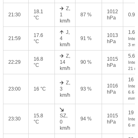
Z,
18.1
1012
21:30
1
87 %
0.9
°C
hPa
km/h
J,
1.6
17.6
1013
21:59
4
91 %
Inten
°C
hPa
km/h
3 mm
Z,
5.6
16.8
1015
22:29
14
90 %
Inten
°C
hPa
km/h
21 m
16 
Z,
1016
Inten
23:00
16 °C
3
93 %
hPa
6.6
km/h
mm/
19 
15.8
SZ,
1015
23:30
94 %
Inten
°C
0
hPa
6 mm
km/h