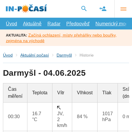
Přejít
na
hlavní
obsah
Úvod
Aktuálně
Radar
Předpověď
Numerický model
Začíná ochlazení, místy přeháňky nebo bouřky,
AKTUALITA:
zejména na východě
Úvod
Aktuální počasí
Darmyšl
Historie
Darmyšl - 04.06.2025
Čas
Srá
Teplota
Vítr
Vlhkost
Tlak
měření
(dne
16.7
JV,
1017
00:30
84 %
0 m
°C
2
hPa
km/h