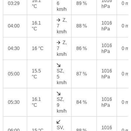
16.1
1016
03:29
6
89 %
0 m
°C
hPa
km/h
Z,
16.1
1016
04:00
7
88 %
0 m
°C
hPa
km/h
Z,
1016
04:30
16 °C
7
86 %
0 m
hPa
km/h
15.5
SZ,
1016
05:00
87 %
0 m
°C
5
hPa
km/h
16.1
SZ,
1016
05:30
84 %
0 m
°C
9
hPa
km/h
SV,
1016
06:00
15 °C
88 %
0 m