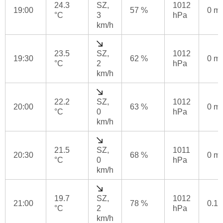
24.3
SZ,
1012
19:00
57 %
0 m
°C
3
hPa
km/h
23.5
SZ,
1012
19:30
62 %
0 m
°C
2
hPa
km/h
22.2
SZ,
1012
20:00
63 %
0 m
°C
0
hPa
km/h
21.5
SZ,
1011
20:30
68 %
0 m
°C
0
hPa
km/h
19.7
SZ,
1012
21:00
78 %
0.1
°C
2
hPa
km/h