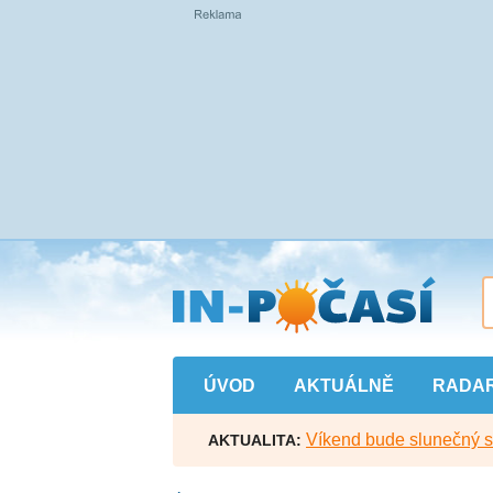
Přejít
na
hlavní
obsah
ÚVOD
AKTUÁLNĚ
RADA
Víkend bude slunečný s l
AKTUALITA: