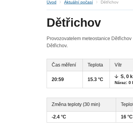
Úvod
Aktuální počasí
Dětřichov
Dětřichov
Provozovatelem meteostanice Dětřichov (L
Dětřichov.
Čas měření
Teplota
Vítr
S, 0 
20:59
15.3 °C
Náraz: 0
Změna teploty (30 min)
Teplo
-2.4 °C
16 °C