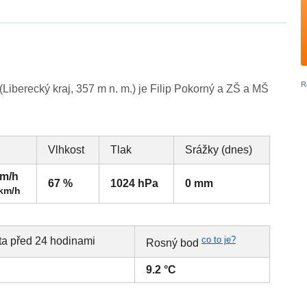
iberecký kraj, 357 m n. m.) je Filip Pokorný a ZŠ a MŠ
Vlhkost
Tlak
Srážky (dnes)
km/h
67 %
1024 hPa
0 mm
 km/h
co to je?
ta před 24 hodinami
Rosný bod
9.2 °C