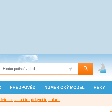
R
PŘEDPOVĚĎ
NUMERICKÝ
MODEL
ŘEKY
etními, zítra i tropickými teplotami