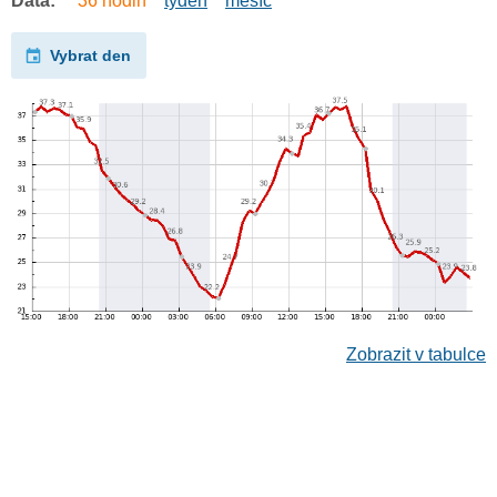
Data:
36 hodin
týden
měsíc
Vybrat den
Zobrazit v tabulce