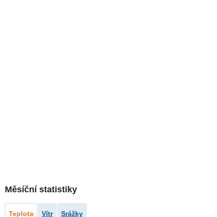
Měsíční statistiky
Teplota
Vítr
Srážky