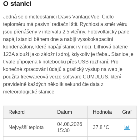
O stanici
Jedná se o meteostanici Davis VantageVue. Čidlo
teploměru má pasivní radiační štít. Rychlost a směr větru
jsou přenášeny v intervalu 2,5 vteřiny. Fotovoltaický panel
napájí stanici během dne a nabíjí vysokokapacitní
kondenzátory, které napájí stanici v noci. Lithiová baterie
123A slouží jako záložní zdroj, kdykoliv je třeba.. Stanice je
trvale připojena k notebooku přes USB rozhraní. Pro
konečné zpracování údajů a grafický výstup na web je
použita freewareová verze software CUMULUS, který
pravidelně každých několik sekund čte data z
meteorologické stanice.
Rekord
Datum
Hodnota
Graf
04.08.2026
Nejvyšší teplota
37.8 °C
15:30