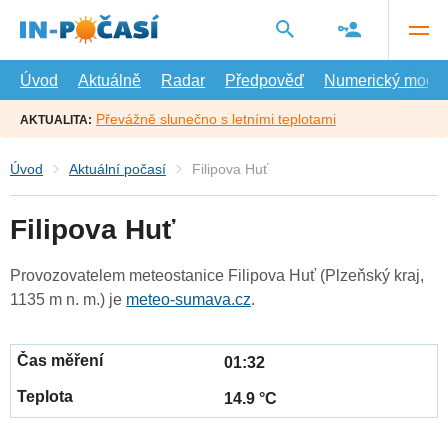
Přejít
na
hlavní
obsah
Úvod
Aktuálně
Radar
Předpověď
Numerický model
Převážně slunečno s letními teplotami
AKTUALITA:
Úvod
Aktuální počasí
Filipova Huť
Filipova Huť
Provozovatelem meteostanice Filipova Huť (Plzeňský kraj,
1135 m n. m.) je
meteo-sumava.cz
.
01:32
14.9 °C