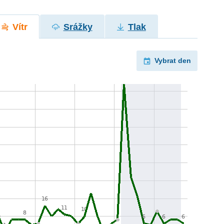
Vítr
Srážky
Tlak
Vybrat den