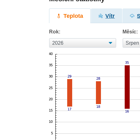
Teplota
Vítr
Rok:
Měsíc: