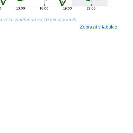
t větru změřenou za 10 minut v km/h.
Zobrazit v tabulce