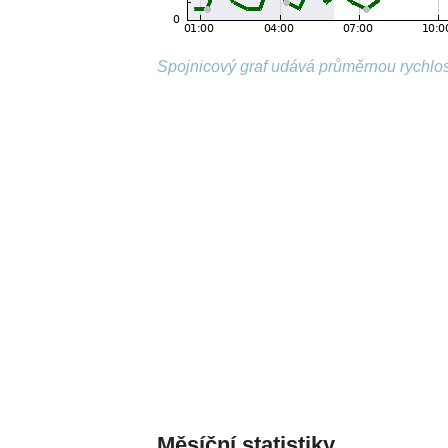
Spojnicový graf udává průměrnou rychlos
Měsíční statistiky