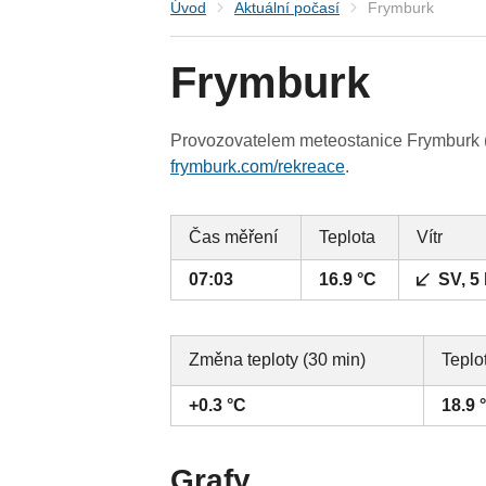
Úvod
Aktuální počasí
Frymburk
Frymburk
Provozovatelem meteostanice Frymburk (J
frymburk.com/rekreace
.
Čas měření
Teplota
Vítr
07:03
16.9 °C
SV, 5
Změna teploty (30 min)
Teplo
+0.3 °C
18.9 
Grafy