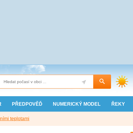
R
PŘEDPOVĚĎ
NUMERICKÝ
MODEL
ŘEKY
ními teplotami