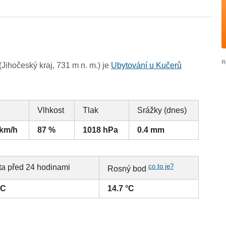
ihočeský kraj, 731 m n. m.) je
Ubytování u Kučerů
Vlhkost
Tlak
Srážky (dnes)
 km/h
87 %
1018 hPa
0.4 mm
co to je?
ta před 24 hodinami
Rosný bod
°C
14.7 °C