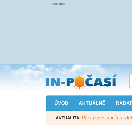
Přejít
na
hlavní
obsah
ÚVOD
AKTUÁLNĚ
RADA
Převážně slunečno s let
AKTUALITA: