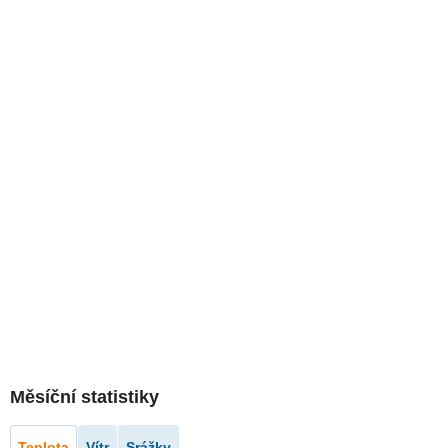
Měsíční statistiky
Teplota
Vítr
Srážky