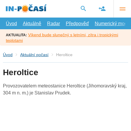
Přejít
na
hlavní
obsah
Úvod
Aktuálně
Radar
Předpověď
Numerický model
Víkend bude slunečný s letními, zítra i tropickými
AKTUALITA:
teplotami
Úvod
Aktuální počasí
Heroltice
Heroltice
Provozovatelem meteostanice Heroltice (Jihomoravský kraj,
304 m n. m.) je Stanislav Prudek.