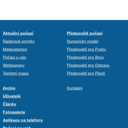
Aktuální počasí
Předpověď počasí
Radarové snímky
Numerický model
Meteostanice
Předpověď pro Prahu
Počasí u vás
Předpověď pro Brno
Webkamery
Předpověď pro Ostravu
Teplotní mapa
Předpověď pro Plzeň
Archiv
Kontakty
Uživatelé
Články
Fotogalerie
Aplikace na telefony
Počasí na web