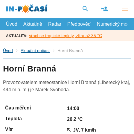
Přejít
na
hlavní
obsah
Úvod
Aktuálně
Radar
Předpověď
Numerický model
Vrací se tropické teploty, zítra až 35 °C
AKTUALITA:
Úvod
Aktuální počasí
Horní Branná
Horní Branná
Provozovatelem meteostanice Horní Branná (Liberecký kraj,
444 m n. m.) je Marek Svoboda.
14:00
26.2 °C
JV, 7 km/h