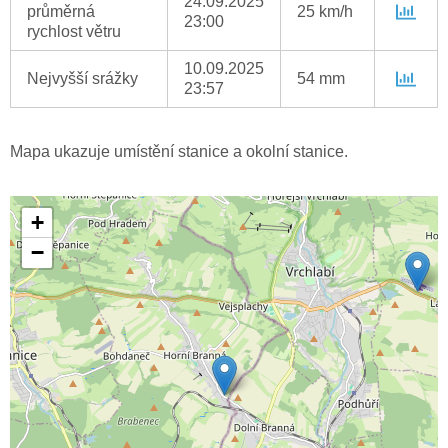
24.09.2025
průměrná
25 km/h
23:00
rychlost větru
10.09.2025
Nejvyšší srážky
54 mm
23:57
Mapa ukazuje umístění stanice a okolní stanice.
+
−