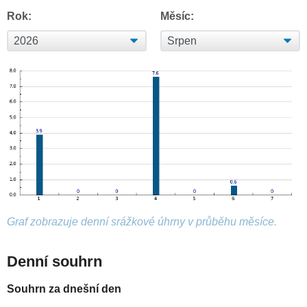
Rok:
Měsíc:
Graf zobrazuje denní srážkové úhrny v průběhu měsíce.
Denní souhrn
Souhrn za dnešní den