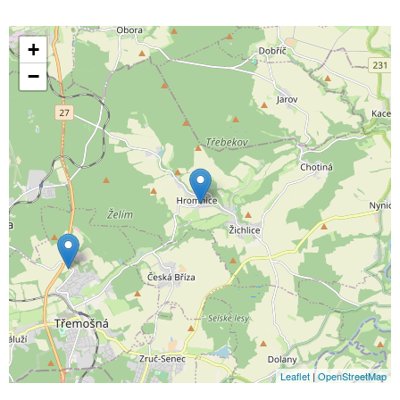
+
−
Leaflet
|
OpenStreetMap