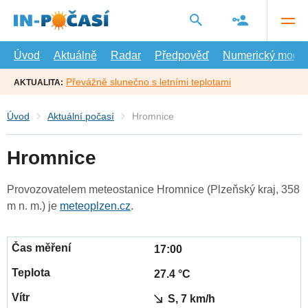
Přejít
na
hlavní
obsah
Úvod
Aktuálně
Radar
Předpověď
Numerický model
Převážně slunečno s letními teplotami
AKTUALITA:
Úvod
Aktuální počasí
Hromnice
Hromnice
Provozovatelem meteostanice Hromnice (Plzeňský kraj, 358
m n. m.) je
meteoplzen.cz
.
17:00
27.4 °C
S, 7 km/h