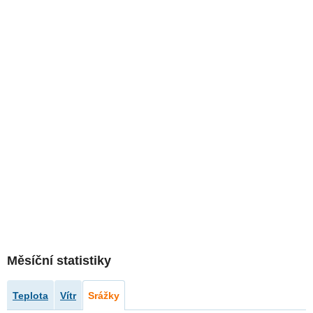
Měsíční statistiky
Teplota
Vítr
Srážky