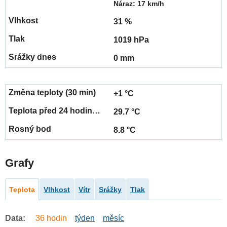
Náraz: 17 km/h
31 %
1019 hPa
0 mm
+1 °C
29.7 °C
8.8 °C
Grafy
Teplota
Vlhkost
Vítr
Srážky
Tlak
Data:
36 hodin
týden
měsíc