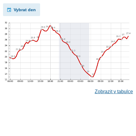
Vybrat den
Zobrazit v tabulce