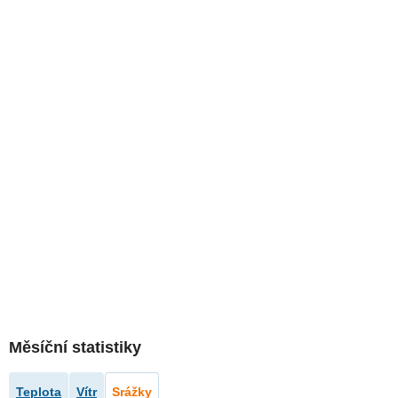
Měsíční statistiky
Teplota
Vítr
Srážky