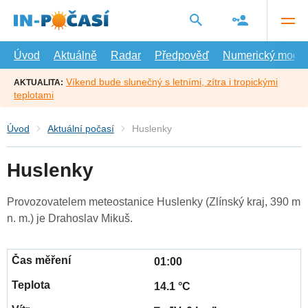
Přejít
na
hlavní
obsah
Úvod
Aktuálně
Radar
Předpověď
Numerický model
Víkend bude slunečný s letními, zítra i tropickými
AKTUALITA:
teplotami
Úvod
Aktuální počasí
Huslenky
Huslenky
Provozovatelem meteostanice Huslenky (Zlínský kraj, 390 m
n. m.) je Drahoslav Mikuš.
01:00
14.1 °C