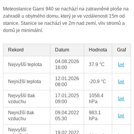
Meteostanice Garni 940 se nachází na zatravněné ploše na
zahradě u obytného domu, který je ve vzdálenosti 15m od
stanice. Stanice se nachází ve 2m nad zemí, vliv stromů a
domů je minimální.
Rekord
Datum
Hodnota
Graf
04.08.2026
Nejvyšší teplota
37.9 °C
16:00
12.01.2026
Nejnižší teplota
-20.9 °C
08:00
Nejvyšší tlak
17.01.2025
1058.4
vzduchu
09:00
hPa
Nejnižší tlak
09.04.2022
983.1
vzduchu
05:30
hPa
Nejvyšší
19.02.2022