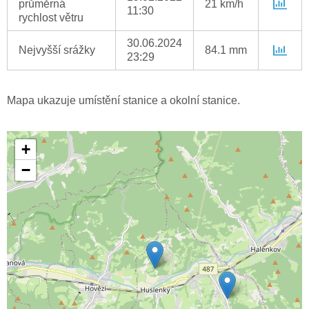
průměrná
21 km/h
11:30
rychlost větru
30.06.2024
Nejvyšší srážky
84.1 mm
23:29
Mapa ukazuje umístění stanice a okolní stanice.
+
−