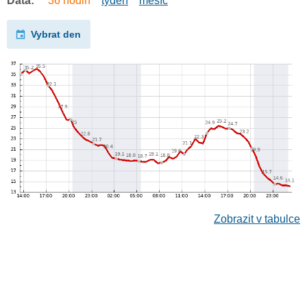
Data:
36 hodin
týden
měsíc
Vybrat den
Zobrazit v tabulce