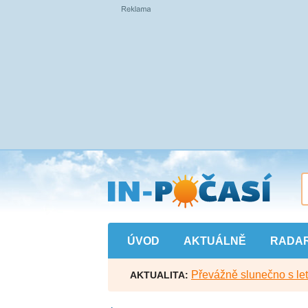
Přejít
na
hlavní
obsah
ÚVOD
AKTUÁLNĚ
RADA
Převážně slunečno s let
AKTUALITA: