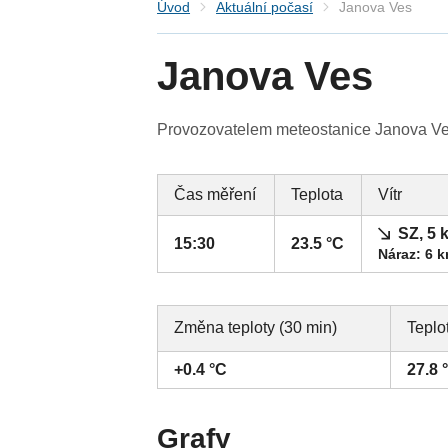
Úvod
Aktuální počasí
Janova Ves
Janova Ves
Provozovatelem meteostanice Janova Ves 
Čas měření
Teplota
Vítr
SZ, 5 
15:30
23.5 °C
Náraz: 6 
Změna teploty (30 min)
Teplo
+0.4 °C
27.8 
Grafy