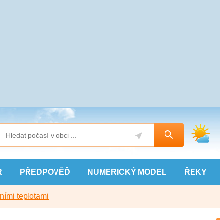
R
PŘEDPOVĚĎ
NUMERICKÝ
MODEL
ŘEKY
ními teplotami