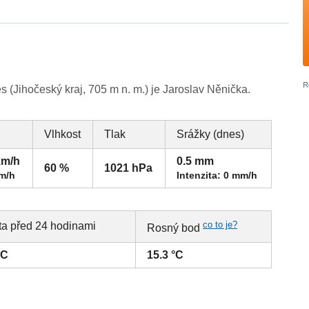
(Jihočeský kraj, 705 m n. m.) je Jaroslav Něnička.
Vlhkost
Tlak
Srážky (dnes)
km/h
0.5 mm
60 %
1021 hPa
km/h
Intenzita: 0 mm/h
co to je?
ta před 24 hodinami
Rosný bod
°C
15.3 °C