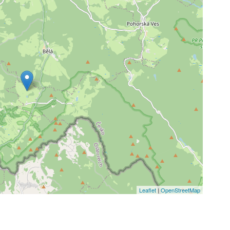
Leaflet
|
OpenStreetMap