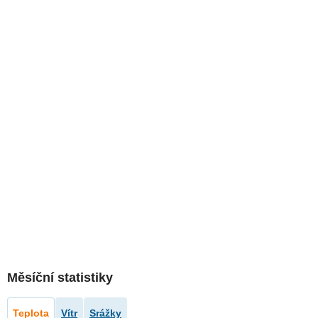
Měsíční statistiky
Teplota
Vítr
Srážky