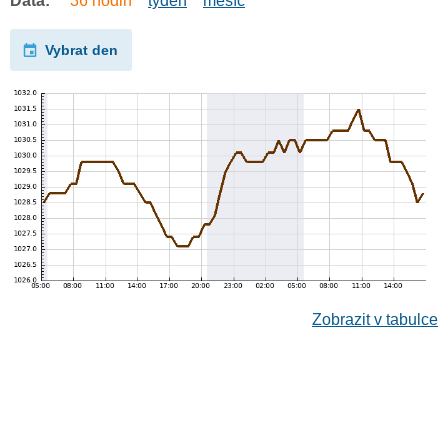
Data:
36 hodin
týden
měsíc
Vybrat den
Zobrazit v tabulce