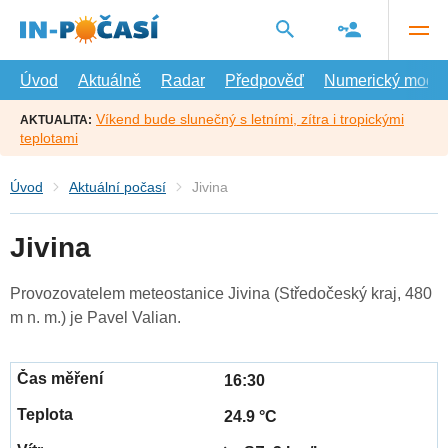
Přejít
na
hlavní
obsah
Úvod
Aktuálně
Radar
Předpověď
Numerický model
Víkend bude slunečný s letními, zítra i tropickými
AKTUALITA:
teplotami
Úvod
Aktuální počasí
Jivina
Jivina
Provozovatelem meteostanice Jivina (Středočeský kraj, 480
m n. m.) je Pavel Valian.
16:30
24.9 °C