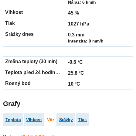
Náraz: 6 km/h
45 %
1027 hPa
0.3 mm
Intenzita: 0 mm/h
-0.6 °C
25.8 °C
10 °C
Grafy
Teplota
Vlhkost
Vítr
Srážky
Tlak