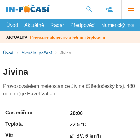
Přejít
na
hlavní
obsah
Úvod
Aktuálně
Radar
Předpověď
Numerický model
Převážně slunečno s letními teplotami
AKTUALITA:
Úvod
Aktuální počasí
Jivina
Jivina
Provozovatelem meteostanice Jivina (Středočeský kraj, 480
m n. m.) je Pavel Valian.
20:00
22.5 °C
SV, 6 km/h