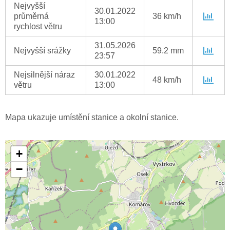
Nejvyšší
30.01.2022
průměrná
36 km/h
13:00
rychlost větru
31.05.2026
Nejvyšší srážky
59.2 mm
23:57
Nejsilnější náraz
30.01.2022
48 km/h
větru
13:00
Mapa ukazuje umístění stanice a okolní stanice.
+
−