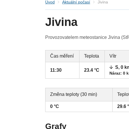
Úvod
Aktuální počasí
Jivina
Jivina
Provozovatelem meteostanice Jivina (Stře
Čas měření
Teplota
Vítr
S, 0 k
11:30
23.4 °C
Náraz: 0 
Změna teploty (30 min)
Teplo
0 °C
29.6 
Grafy