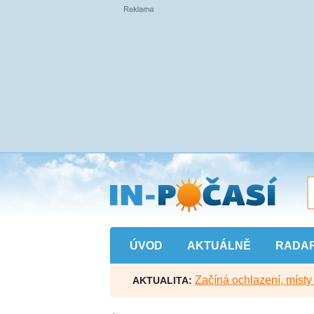
Přejít
na
hlavní
obsah
ÚVOD
AKTUÁLNĚ
RADA
Začíná ochlazení, míst
AKTUALITA: