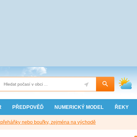
R
PŘEDPOVĚĎ
NUMERICKÝ
MODEL
ŘEKY
y přeháňky nebo bouřky, zejména na východě