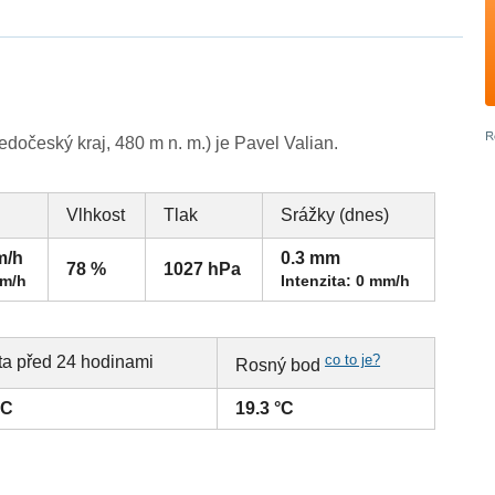
dočeský kraj, 480 m n. m.) je Pavel Valian.
Vlhkost
Tlak
Srážky (dnes)
m/h
0.3 mm
78 %
1027 hPa
km/h
Intenzita: 0 mm/h
co to je?
ta před 24 hodinami
Rosný bod
°C
19.3 °C