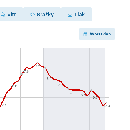
Vítr
Srážky
Tlak
Vybrat den