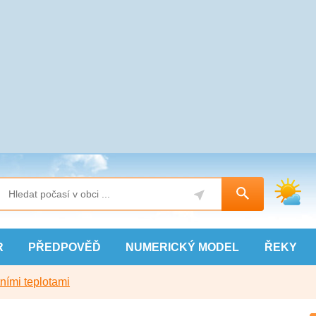
R
PŘEDPOVĚĎ
NUMERICKÝ
MODEL
ŘEKY
ními teplotami