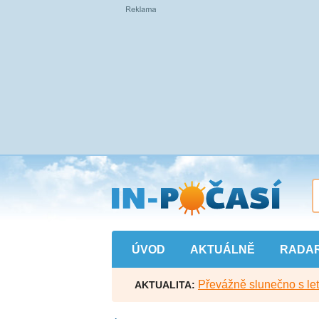
Přejít
na
hlavní
obsah
ÚVOD
AKTUÁLNĚ
RADA
Převážně slunečno s let
AKTUALITA: