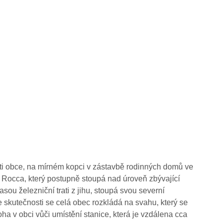
ti obce, na mírném kopci v zástavbě rodinných domů ve
 Rocca, který postupně stoupá nad úroveň zbývající
sou železniční trati z jihu, stoupá svou severní
e skutečnosti se celá obec rozkládá na svahu, který se
ha v obci vůči umístění stanice, která je vzdálena cca