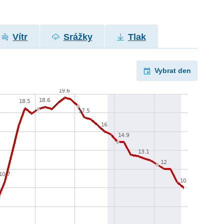
Vítr
Srážky
Tlak
Vybrat den