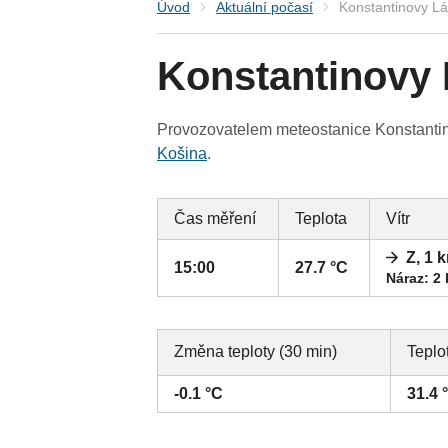
Úvod
Aktuální počasí
Konstantinovy L
Konstantinovy
Provozovatelem meteostanice Konstantino
Košina
.
Čas měření
Teplota
Vítr
Z, 1 
15:00
27.7 °C
Náraz: 2
Změna teploty (30 min)
Teplo
-0.1 °C
31.4 