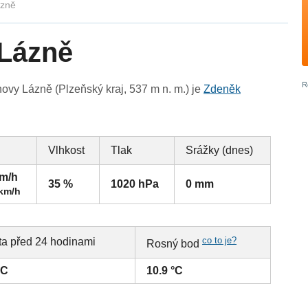
ázně
 Lázně
vy Lázně (Plzeňský kraj, 537 m n. m.) je
Zdeněk
Vlhkost
Tlak
Srážky (dnes)
km/h
35 %
1020 hPa
0 mm
 km/h
co to je?
ta před 24 hodinami
Rosný bod
°C
10.9 °C