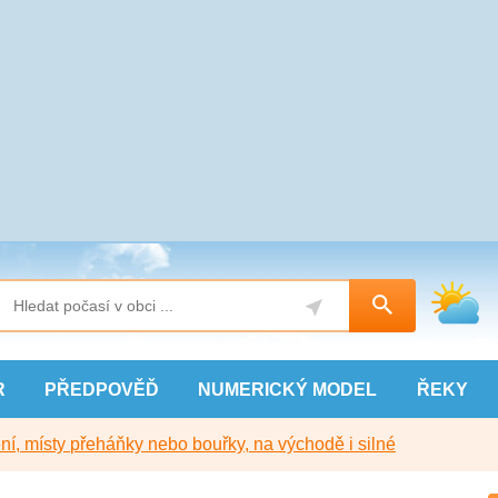
R
PŘEDPOVĚĎ
NUMERICKÝ
MODEL
ŘEKY
í, místy přeháňky nebo bouřky, na východě i silné