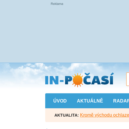
Přejít
na
hlavní
obsah
ÚVOD
AKTUÁLNĚ
RADA
Kromě východu ochlazen
AKTUALITA: