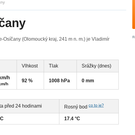
any
íčany
Osíčany (Olomoucký kraj, 241 m n. m.) je Vladimír
Vlhkost
Tlak
Srážky (dnes)
 km/h
92 %
1008 hPa
0 mm
km/h
co to je?
ta před 24 hodinami
Rosný bod
°C
17.4 °C