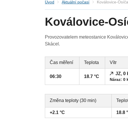
Úvod
Aktuální počasí
Koválovice-Osíč
Koválovice-Os
Provozovatelem meteostanice Koválovice-
Skácel.
Čas měření
Teplota
Vítr
JZ, 0
06:30
18.7 °C
Náraz: 0 
Změna teploty (30 min)
Teplo
+2.1 °C
18.8 