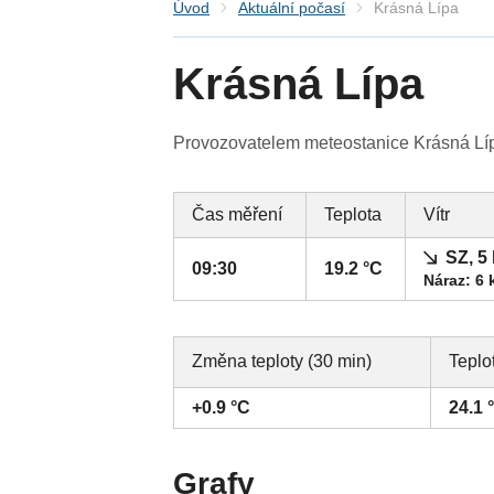
Úvod
Aktuální počasí
Krásná Lípa
Krásná Lípa
Provozovatelem meteostanice Krásná Lípa
Čas měření
Teplota
Vítr
SZ, 5
09:30
19.2 °C
Náraz: 6 
Změna teploty (30 min)
Teplo
+0.9 °C
24.1 
Grafy