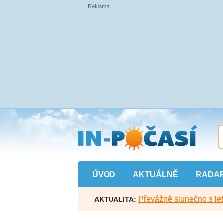
Přejít
na
hlavní
obsah
ÚVOD
AKTUÁLNĚ
RADA
Převážně slunečno s let
AKTUALITA: