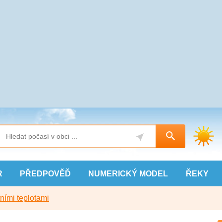
R
PŘEDPOVĚĎ
NUMERICKÝ
MODEL
ŘEKY
ními teplotami