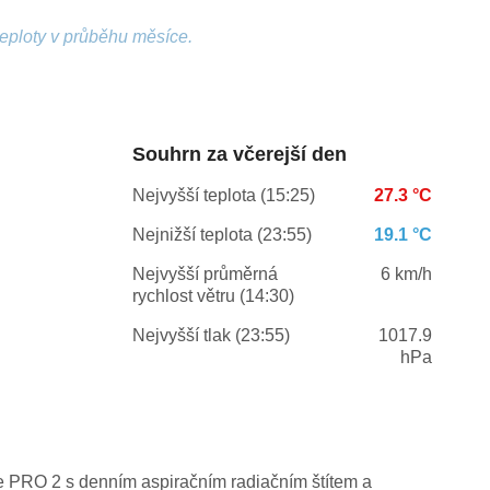
teploty v průběhu měsíce.
Souhrn za včerejší den
Nejvyšší teplota (15:25)
27.3 °C
Nejnižší teplota (23:55)
19.1 °C
Nejvyšší průměrná
6 km/h
rychlost větru (14:30)
Nejvyšší tlak (23:55)
1017.9
hPa
ge PRO 2 s denním aspiračním radiačním štítem a