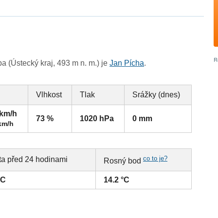
 (Ústecký kraj, 493 m n. m.) je
Jan Pícha
.
Vlhkost
Tlak
Srážky (dnes)
 km/h
73 %
1020 hPa
0 mm
km/h
co to je?
ta před 24 hodinami
Rosný bod
°C
14.2 °C