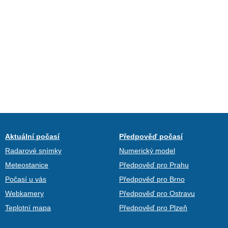
Aktuální počasí
Předpověď počasí
Radarové snímky
Numerický model
Meteostanice
Předpověď pro Prahu
Počasí u vás
Předpověď pro Brno
Webkamery
Předpověď pro Ostravu
Teplotní mapa
Předpověď pro Plzeň