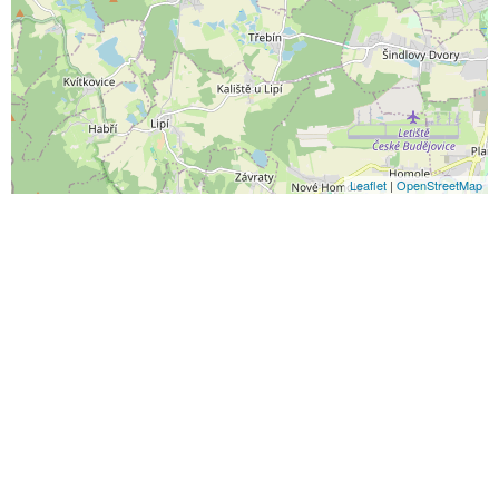
Leaflet
|
OpenStreetMap