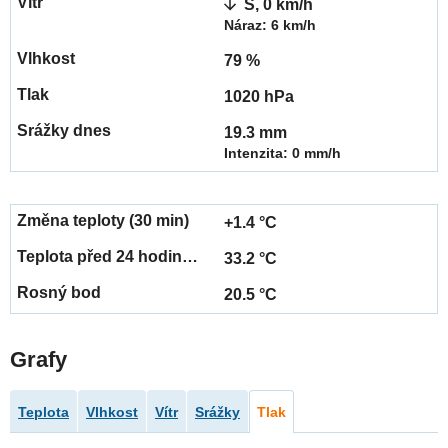
S, 0 km/h
Náraz: 6 km/h
79 %
1020 hPa
19.3 mm
Intenzita: 0 mm/h
+1.4 °C
33.2 °C
20.5 °C
Grafy
Teplota
Vlhkost
Vítr
Srážky
Tlak