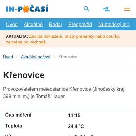
Přejít
na
hlavní
obsah
Úvod
Aktuálně
Radar
Předpověď
Numerický model
Začíná ochlazení, místy přeháňky nebo bouřky,
AKTUALITA:
zejména na východě
Úvod
Aktuální počasí
Křenovice
Křenovice
Provozovatelem meteostanice Křenovice (Jihočeský kraj,
399 m n. m.) je Tomáš Hauer.
11:15
24.4 °C