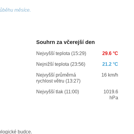
růběhu měsíce.
Souhrn za včerejší den
Nejvyšší teplota (15:29)
29.6 °C
Nejnižší teplota (23:56)
21.2 °C
Nejvyšší průměrná
16 km/h
rychlost větru (13:27)
Nejvyšší tlak (11:00)
1019.6
hPa
ologické budce.