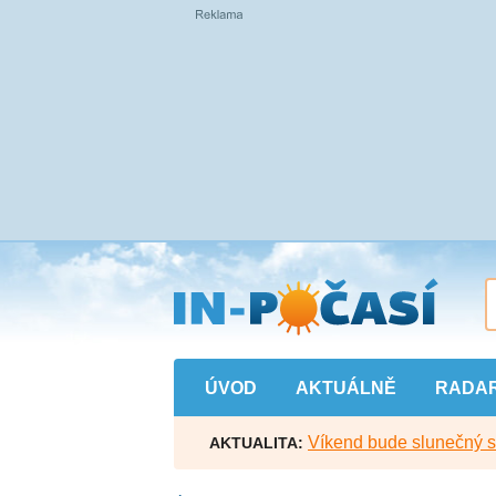
Přejít
na
hlavní
obsah
ÚVOD
AKTUÁLNĚ
RADA
Víkend bude slunečný s l
AKTUALITA: