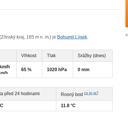
línský kraj, 185 m n. m.) je
Bohumil Lýsek
.
Vlhkost
Tlak
Srážky (dnes)
 km/h
65 %
1020 hPa
0 mm
km/h
co to je?
ta před 24 hodinami
Rosný bod
°C
11.8 °C