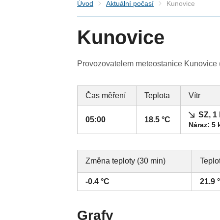
Úvod
Aktuální počasí
Kunovice
Kunovice
Provozovatelem meteostanice Kunovice (Z
Čas měření
Teplota
Vítr
SZ, 1
05:00
18.5 °C
Náraz: 5 
Změna teploty (30 min)
Teplo
-0.4 °C
21.9 
Grafy