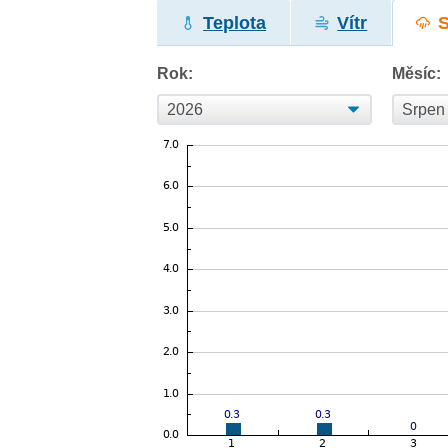
Teplota
Vítr
Rok:
Měsíc: