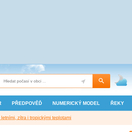
R
PŘEDPOVĚĎ
NUMERICKÝ
MODEL
ŘEKY
etními, zítra i tropickými teplotami