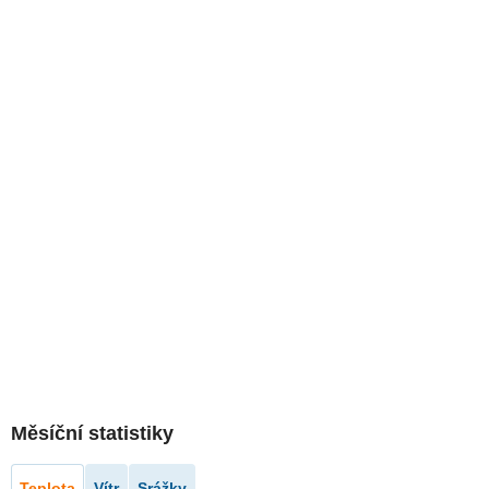
Měsíční statistiky
Teplota
Vítr
Srážky