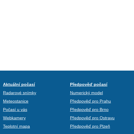
Aktuální počasí
Předpověď počasí
Radarové snímky
Numerický model
Meteostanice
Předpověď pro Prahu
Počasí u vás
Předpověď pro Brno
Webkamery
Předpověď pro Ostravu
Teplotní mapa
Předpověď pro Plzeň