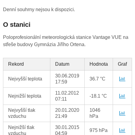
Denní souhrny nejsou k dispozici.
O stanici
Po­lo­pro­fe­si­o­nál­ní me­te­o­ro­lo­gic­ká sta­ni­ce Van­tage VUE na
střeše bu­do­vy Gym­ná­zia Ji­ří­ho Or­te­na.
Rekord
Datum
Hodnota
Graf
30.06.2019
Nejvyšší teplota
36.7 °C
17:59
11.02.2012
Nejnižší teplota
-18.1 °C
07:11
Nejvyšší tlak
20.01.2020
1046
vzduchu
21:49
hPa
Nejnižší tlak
30.01.2015
975 hPa
vzduchu
04:59