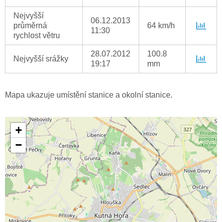
Nejvyšší
06.12.2013
průměrná
64 km/h
11:30
rychlost větru
28.07.2012
100.8
Nejvyšší srážky
19:17
mm
Mapa ukazuje umístění stanice a okolní stanice.
+
−