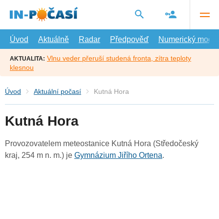
Přejít
na
hlavní
obsah
Úvod
Aktuálně
Radar
Předpověď
Numerický model
Vlnu veder přeruší studená fronta, zítra teploty
AKTUALITA:
klesnou
Úvod
Aktuální počasí
Kutná Hora
Kutná Hora
Provozovatelem meteostanice Kutná Hora (Středočeský
kraj, 254 m n. m.) je
Gymnázium Jiřího Ortena
.