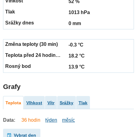
52 %
1013 hPa
0 mm
-0.3 °C
18.2 °C
13.9 °C
Grafy
Teplota
Vlhkost
Vítr
Srážky
Tlak
Data:
36 hodin
týden
měsíc
Vybrat den