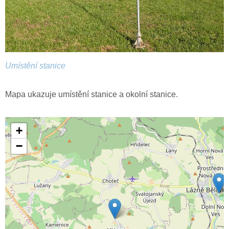
Umístění stanice
Mapa ukazuje umístění stanice a okolní stanice.
+
−