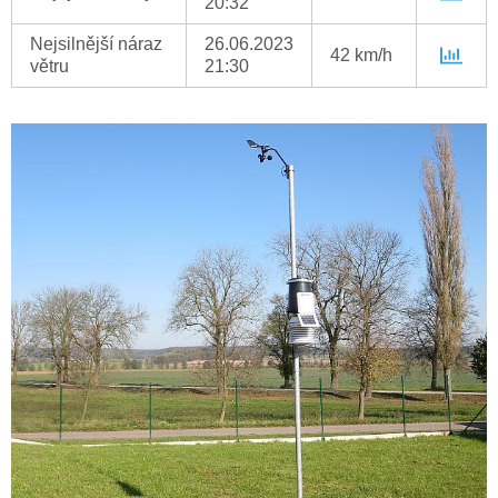
20:32
Nejsilnější náraz
26.06.2023
42 km/h
větru
21:30