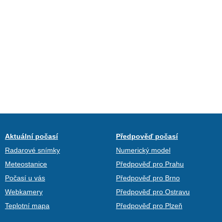
Aktuální počasí
Předpověď počasí
Radarové snímky
Numerický model
Meteostanice
Předpověď pro Prahu
Počasí u vás
Předpověď pro Brno
Webkamery
Předpověď pro Ostravu
Teplotní mapa
Předpověď pro Plzeň