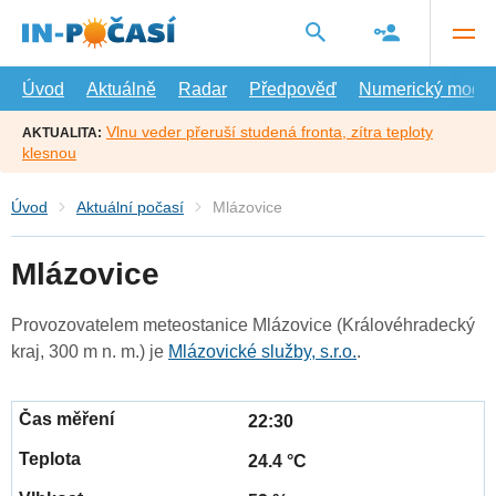
Přejít
na
hlavní
obsah
Úvod
Aktuálně
Radar
Předpověď
Numerický model
Vlnu veder přeruší studená fronta, zítra teploty
AKTUALITA:
klesnou
Úvod
Aktuální počasí
Mlázovice
Mlázovice
Provozovatelem meteostanice Mlázovice (Královéhradecký
kraj, 300 m n. m.) je
Mlázovické služby, s.r.o.
.
22:30
24.4 °C