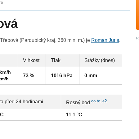
vá
ová
řebová (Pardubický kraj, 360 m n. m.) je
Roman Juris
.
Vlhkost
Tlak
Srážky (dnes)
 km/h
73 %
1016 hPa
0 mm
km/h
co to je?
ta před 24 hodinami
Rosný bod
°C
11.1 °C