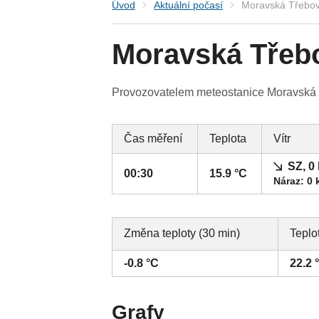
Úvod
Aktuální počasí
Moravská Třebo
Moravská Třeb
Provozovatelem meteostanice Moravská T
Čas měření
Teplota
Vítr
SZ, 0
00:30
15.9 °C
Náraz: 0 
Změna teploty (30 min)
Teplo
-0.8 °C
22.2 
Grafy