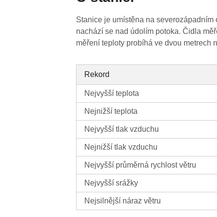
Stanice je umístěna na severozápadním o
nachází se nad údolím potoka. Čidla měř
měření teploty probíhá ve dvou metrech 
Rekord
Nejvyšší teplota
Nejnižší teplota
Nejvyšší tlak vzduchu
Nejnižší tlak vzduchu
Nejvyšší průměrná rychlost větru
Nejvyšší srážky
Nejsilnější náraz větru