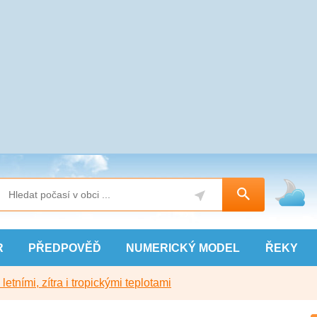
R
PŘEDPOVĚĎ
NUMERICKÝ
MODEL
ŘEKY
etními, zítra i tropickými teplotami