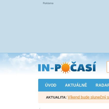
Přejít
na
hlavní
obsah
ÚVOD
AKTUÁLNĚ
RADA
Víkend bude slunečný s l
AKTUALITA: