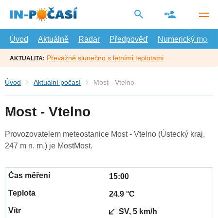
Přejít
na
hlavní
obsah
Úvod
Aktuálně
Radar
Předpověď
Numerický model
Převážně slunečno s letními teplotami
AKTUALITA:
Úvod
Aktuální počasí
Most - Vtelno
Most - Vtelno
Provozovatelem meteostanice Most - Vtelno (Ústecký kraj,
247 m n. m.) je MostMost.
15:00
24.9 °C
SV, 5 km/h