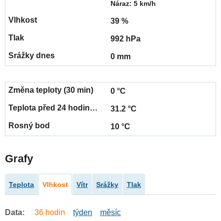
Náraz: 5 km/h
39 %
992 hPa
0 mm
0 °C
31.2 °C
10 °C
Grafy
Teplota
Vlhkost
Vítr
Srážky
Tlak
Data:
36 hodin
týden
měsíc