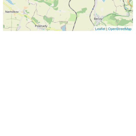
Leaflet
|
OpenStreetMap