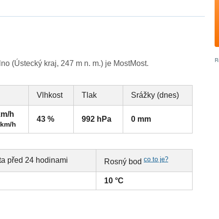
o (Ústecký kraj, 247 m n. m.) je MostMost.
Vlhkost
Tlak
Srážky (dnes)
km/h
43 %
992 hPa
0 mm
 km/h
co to je?
ta před 24 hodinami
Rosný bod
10 °C