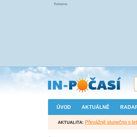
Přejít
na
hlavní
obsah
ÚVOD
AKTUÁLNĚ
RADA
Převážně slunečno s let
AKTUALITA: