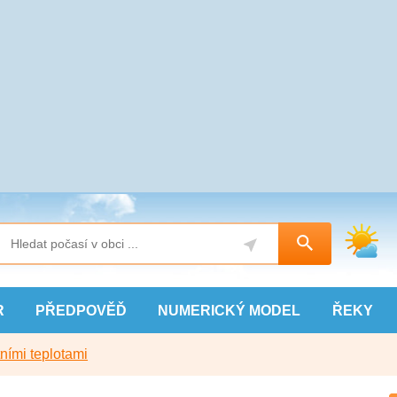
R
PŘEDPOVĚĎ
NUMERICKÝ
MODEL
ŘEKY
ními teplotami