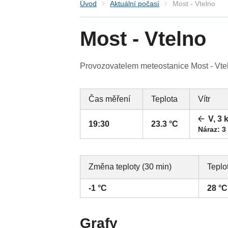
Úvod
Aktuální počasí
Most - Vtelno
Most - Vtelno
Provozovatelem meteostanice Most - Vteln
Čas měření
Teplota
Vítr
V, 3 
19:30
23.3 °C
Náraz: 3
Změna teploty (30 min)
Teplo
-1 °C
28 °C
Grafy