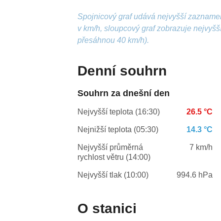
Spojnicový graf udává nejvyšší zazname
v km/h, sloupcový graf zobrazuje nejvyš
přesáhnou 40 km/h).
Denní souhrn
Souhrn za dnešní den
Nejvyšší teplota (16:30)
26.5 °C
Nejnižší teplota (05:30)
14.3 °C
Nejvyšší průměrná
7 km/h
rychlost větru (14:00)
Nejvyšší tlak (10:00)
994.6 hPa
O stanici