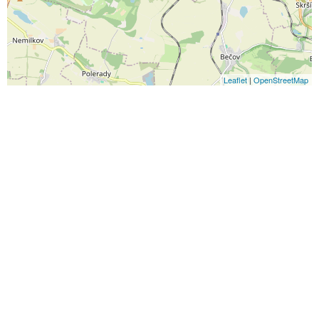
Leaflet
|
OpenStreetMap