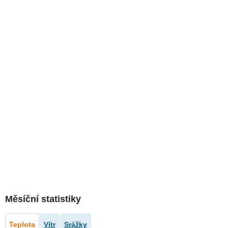
Měsíční statistiky
Teplota
Vítr
Srážky