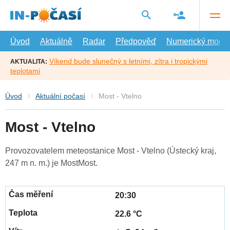
Přejít
na
hlavní
obsah
Úvod
Aktuálně
Radar
Předpověď
Numerický model
Víkend bude slunečný s letními, zítra i tropickými
AKTUALITA:
teplotami
Úvod
Aktuální počasí
Most - Vtelno
Most - Vtelno
Provozovatelem meteostanice Most - Vtelno (Ústecký kraj,
247 m n. m.) je MostMost.
20:30
22.6 °C