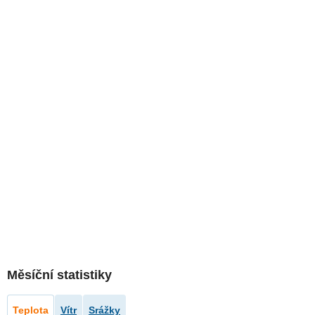
Měsíční statistiky
Teplota
Vítr
Srážky