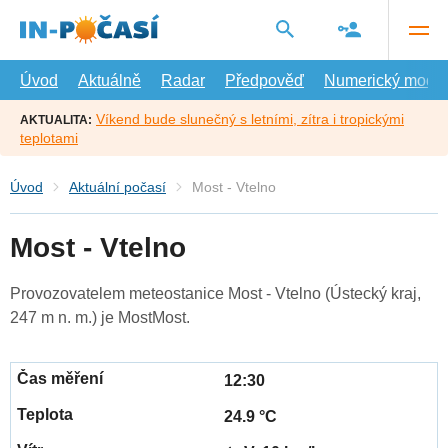
Přejít
na
hlavní
obsah
Úvod
Aktuálně
Radar
Předpověď
Numerický model
Víkend bude slunečný s letními, zítra i tropickými
AKTUALITA:
teplotami
Úvod
Aktuální počasí
Most - Vtelno
Most - Vtelno
Provozovatelem meteostanice Most - Vtelno (Ústecký kraj,
247 m n. m.) je MostMost.
12:30
24.9 °C