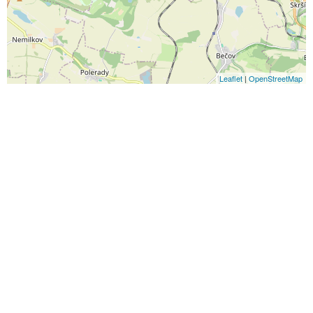
Leaflet
|
OpenStreetMap