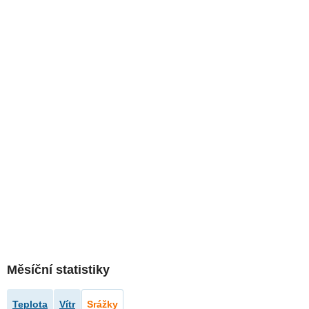
Měsíční statistiky
Teplota
Vítr
Srážky