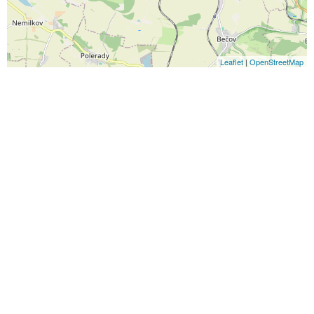
Leaflet
|
OpenStreetMap