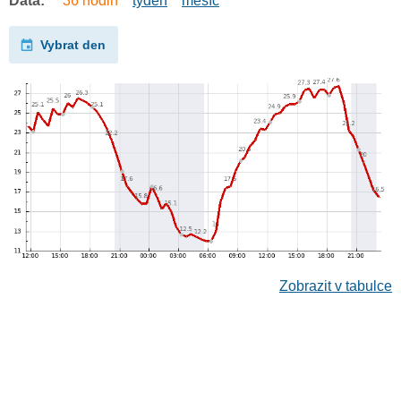
Data:
36 hodin
týden
měsíc
Vybrat den
Zobrazit v tabulce