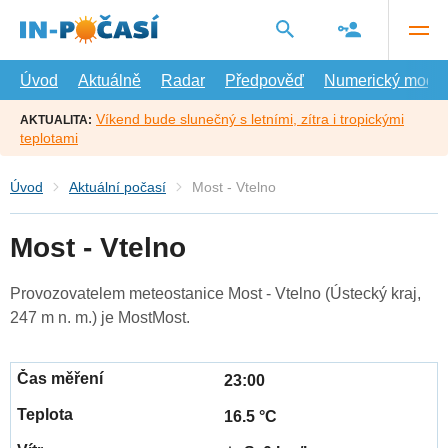
Přejít
na
hlavní
obsah
Úvod
Aktuálně
Radar
Předpověď
Numerický model
Víkend bude slunečný s letními, zítra i tropickými
AKTUALITA:
teplotami
Úvod
Aktuální počasí
Most - Vtelno
Most - Vtelno
Provozovatelem meteostanice Most - Vtelno (Ústecký kraj,
247 m n. m.) je MostMost.
23:00
16.5 °C