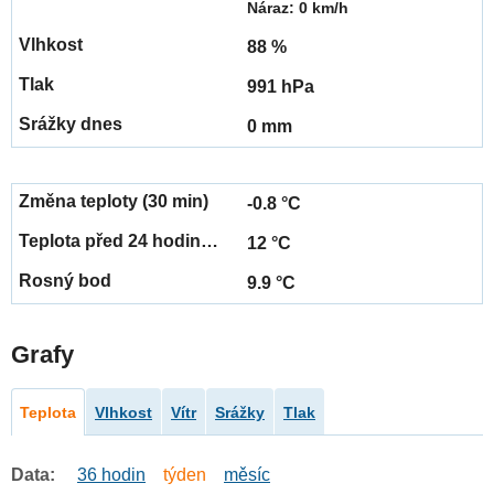
Náraz: 0 km/h
88 %
991 hPa
0 mm
-0.8 °C
12 °C
9.9 °C
Grafy
Teplota
Vlhkost
Vítr
Srážky
Tlak
Data:
36 hodin
týden
měsíc