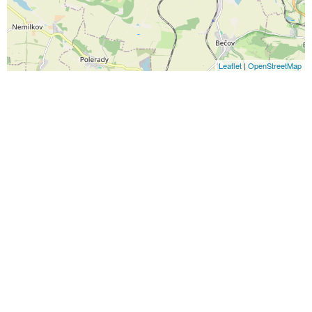
Leaflet
|
OpenStreetMap