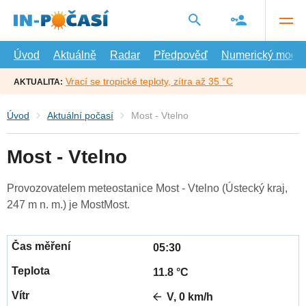
Přejít
na
hlavní
obsah
Úvod
Aktuálně
Radar
Předpověď
Numerický model
Vrací se tropické teploty, zítra až 35 °C
AKTUALITA:
Úvod
Aktuální počasí
Most - Vtelno
Most - Vtelno
Provozovatelem meteostanice Most - Vtelno (Ústecký kraj,
247 m n. m.) je MostMost.
05:30
11.8 °C
V, 0 km/h