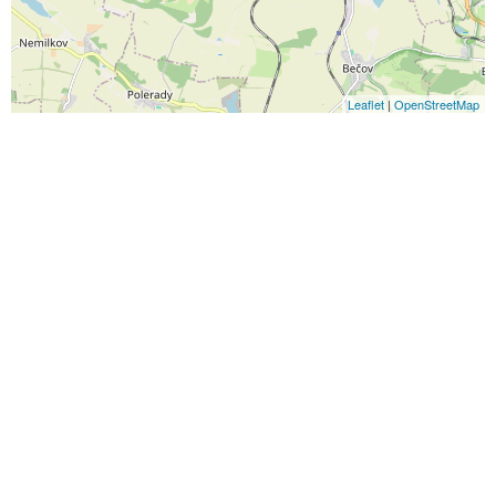
Leaflet
|
OpenStreetMap