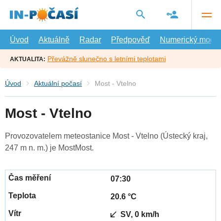
Přejít
na
hlavní
obsah
Úvod
Aktuálně
Radar
Předpověď
Numerický model
Převážně slunečno s letními teplotami
AKTUALITA:
Úvod
Aktuální počasí
Most - Vtelno
Most - Vtelno
Provozovatelem meteostanice Most - Vtelno (Ústecký kraj,
247 m n. m.) je MostMost.
07:30
20.6 °C
SV, 0 km/h