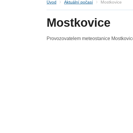
Úvod
Aktuální počasí
Mostkovice
Mostkovice
Provozovatelem meteostanice Mostkovice