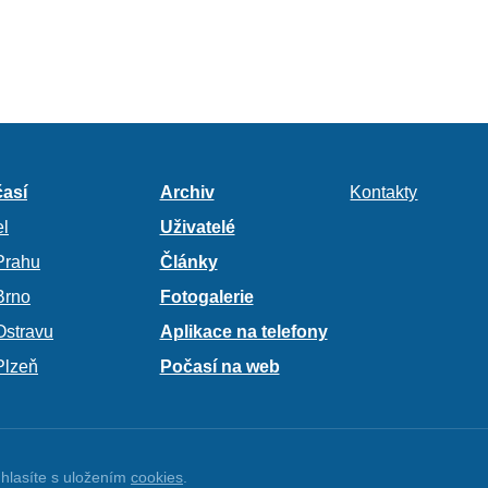
así
Archiv
Kontakty
l
Uživatelé
Prahu
Články
Brno
Fotogalerie
Ostravu
Aplikace na telefony
Plzeň
Počasí na web
hlasíte s uložením
cookies
.