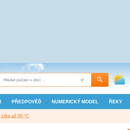
R
PŘEDPOVĚĎ
NUMERICKÝ
MODEL
ŘEKY
, zítra až 35 °C