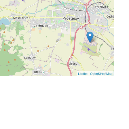
Leaflet
|
OpenStreetMap