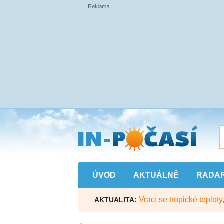
Přejít
na
hlavní
obsah
ÚVOD
AKTUÁLNĚ
RADA
Vrací se tropické teploty
AKTUALITA: