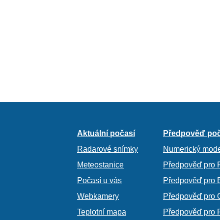
Aktuální počasí
Předpověď poč
Radarové snímky
Numerický mode
Meteostanice
Předpověď pro 
Počasí u vás
Předpověď pro 
Webkamery
Předpověď pro 
Teplotní mapa
Předpověď pro 