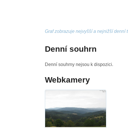
Graf zobrazuje nejvyšší a nejnižší denní 
Denní souhrn
Denní souhrny nejsou k dispozici.
Webkamery