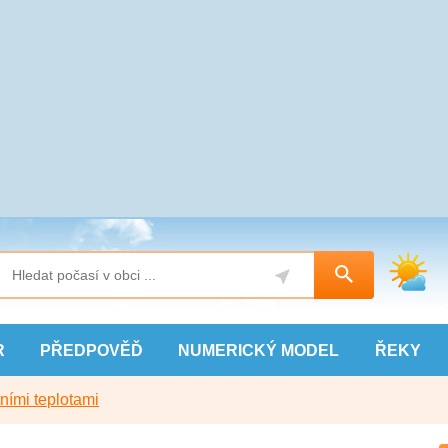
R
PŘEDPOVĚĎ
NUMERICKÝ
MODEL
ŘEKY
ními teplotami