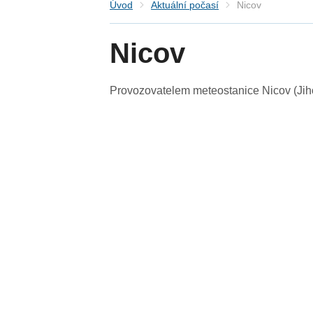
Úvod
Aktuální počasí
Nicov
Nicov
Provozovatelem meteostanice Nicov (Jiho