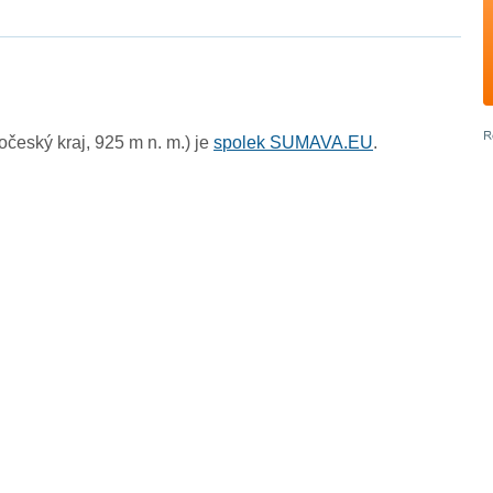
český kraj, 925 m n. m.) je
spolek SUMAVA.EU
.