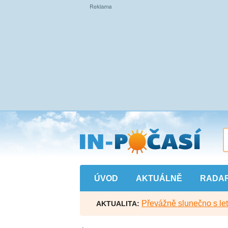
Přejít
na
hlavní
obsah
ÚVOD
AKTUÁLNĚ
RADA
Převážně slunečno s let
AKTUALITA: