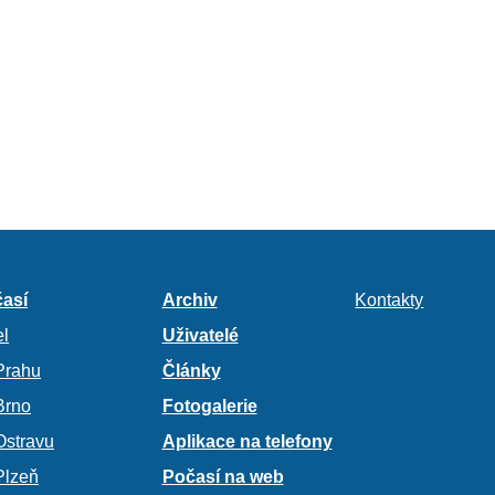
así
Archiv
Kontakty
l
Uživatelé
Prahu
Články
Brno
Fotogalerie
Ostravu
Aplikace na telefony
Plzeň
Počasí na web