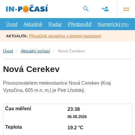
Přejít
na
hlavní
obsah
Úvod
Aktuálně
Radar
Předpověď
Numerický model
Převážně slunečno s letními teplotami
AKTUALITA:
Úvod
Aktuální počasí
Nová Cerekev
Nová Cerekev
Provozovatelem meteostanice Nová Cerekev (Kraj
Vysočina, 605 m n. m.) je Petr Lhotský.
23:38
06.08.2026
19.2 °C