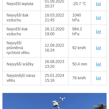
01.09.2025
Nejnižší teplota
-20.7 °C
20:37
Nejvyšší tlak
18.03.2022
1040
vzduchu
21:45
hPa
Nejnižší tlak
28.12.2020
984.2
vzduchu
19:00
hPa
Nejvyšší
12.09.2022
průměrná
92 km/h
16:24
rychlost větru
26.08.2023
Nejvyšší srážky
50.4 mm
23:20
Nejsilnější náraz
25.01.2024
76 km/h
větru
15:16