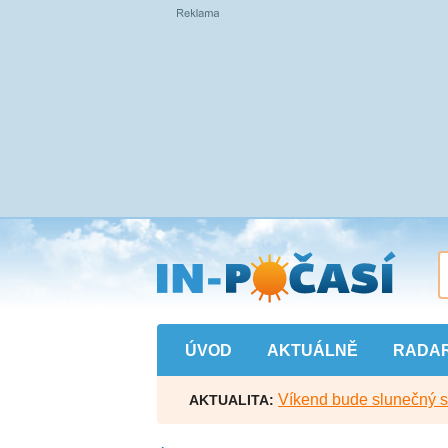
Přejít
na
hlavní
obsah
ÚVOD
AKTUÁLNĚ
RADA
Víkend bude slunečný s l
AKTUALITA: