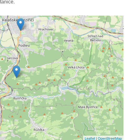
tanice.
Leaflet
|
OpenStreetMap