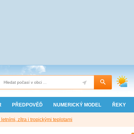
R
PŘEDPOVĚĎ
NUMERICKÝ
MODEL
ŘEKY
etními, zítra i tropickými teplotami