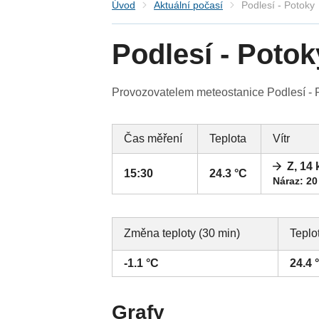
Úvod
Aktuální počasí
Podlesí - Potoky
Podlesí - Potok
Provozovatelem meteostanice Podlesí - Po
Čas měření
Teplota
Vítr
Z, 14
15:30
24.3 °C
Náraz: 20
Změna teploty (30 min)
Teplo
-1.1 °C
24.4 
Grafy