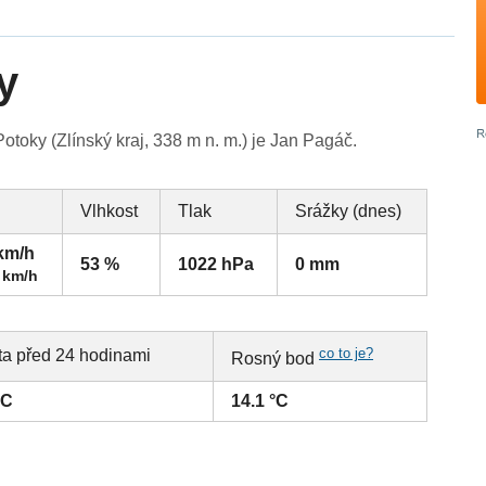
y
toky (Zlínský kraj, 338 m n. m.) je Jan Pagáč.
Vlhkost
Tlak
Srážky (dnes)
 km/h
53 %
1022 hPa
0 mm
 km/h
co to je?
ta před 24 hodinami
Rosný bod
°C
14.1 °C