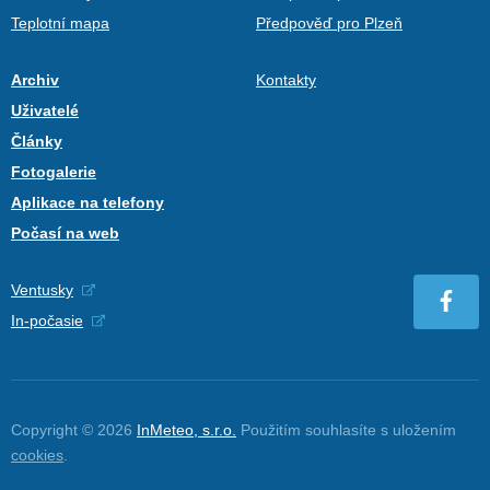
Teplotní mapa
Předpověď pro Plzeň
Archiv
Kontakty
Uživatelé
Články
Fotogalerie
Aplikace na telefony
Počasí na web
Ventusky
In-počasie
Copyright © 2026
InMeteo, s.r.o.
Použitím souhlasíte s uložením
cookies
.