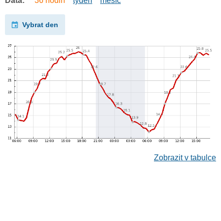
Data:
36 hodin
týden
měsíc
Vybrat den
Zobrazit v tabulce