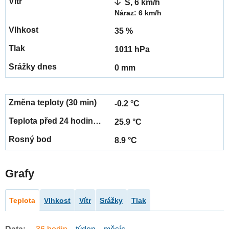
S, 6 km/h
Náraz: 6 km/h
35 %
1011 hPa
0 mm
-0.2 °C
25.9 °C
8.9 °C
Grafy
Teplota
Vlhkost
Vítr
Srážky
Tlak