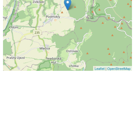
Leaflet
|
OpenStreetMap