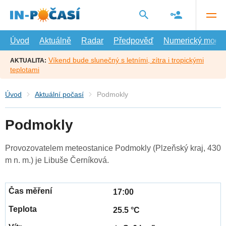
Přejít
na
hlavní
obsah
Úvod
Aktuálně
Radar
Předpověď
Numerický model
Víkend bude slunečný s letními, zítra i tropickými
AKTUALITA:
teplotami
Úvod
Aktuální počasí
Podmokly
Podmokly
Provozovatelem meteostanice Podmokly (Plzeňský kraj, 430
m n. m.) je Libuše Černíková.
17:00
25.5 °C