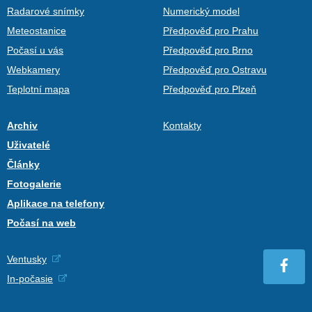
Radarové snímky
Numerický model
Meteostanice
Předpověď pro Prahu
Počasí u vás
Předpověď pro Brno
Webkamery
Předpověď pro Ostravu
Teplotní mapa
Předpověď pro Plzeň
Archiv
Kontakty
Uživatelé
Články
Fotogalerie
Aplikace na telefony
Počasí na web
Ventusky
In-počasie