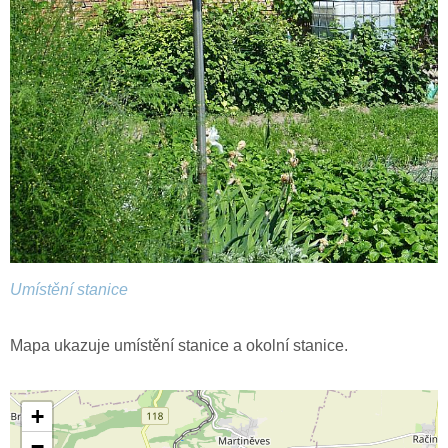
Umístění stanice
Mapa ukazuje umístění stanice a okolní stanice.
+
−