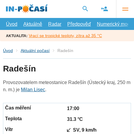
Přejít
na
hlavní
obsah
Úvod
Aktuálně
Radar
Předpověď
Numerický model
Vrací se tropické teploty, zítra až 35 °C
AKTUALITA:
Úvod
Aktuální počasí
Radešín
Radešín
Provozovatelem meteostanice Radešín (Ústecký kraj, 250 m
n. m.) je
Milan Lisec
.
17:00
31.3 °C
SV, 9 km/h