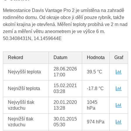
Meteostanice Davis Vantage Pro 2 je umístěna na zahradě
rodinného domu. Od okraje obce ji dělí pouze rybník, takže
okolní krajina je otevřená. Měření teploty probíhá ve 2 m nad
zemí a měření větru aneometrem je ve výšce 6 m.
50.3408431N, 14.1459644E
Rekord
Datum
Hodnota
Graf
28.06.2026
Nejvyšší teplota
39.5 °C
17:00
15.02.2021
Nejnižší teplota
-17.8 °C
03:28
Nejvyšší tlak
20.01.2020
1045
vzduchu
13:28
hPa
Nejnižší tlak
30.01.2015
974 hPa
vzduchu
05:30