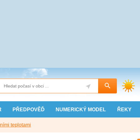
R
PŘEDPOVĚĎ
NUMERICKÝ
MODEL
ŘEKY
ními teplotami