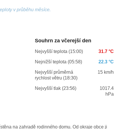
teploty v průběhu měsíce.
Souhrn za včerejší den
Nejvyšší teplota (15:00)
31.7 °C
Nejnižší teplota (05:58)
22.3 °C
Nejvyšší průměrná
15 km/h
rychlost větru (18:30)
Nejvyšší tlak (23:56)
1017.4
hPa
stěna na zahradě rodinného domu. Od okraje obce ji