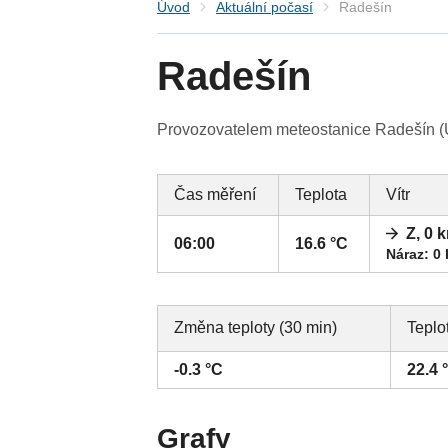
Úvod
Aktuální počasí
Radešín
Radešín
Provozovatelem meteostanice Radešín (Ús
Čas měření
Teplota
Vítr
Z, 0 
06:00
16.6 °C
Náraz: 0
Změna teploty (30 min)
Teplo
-0.3 °C
22.4 
Grafy