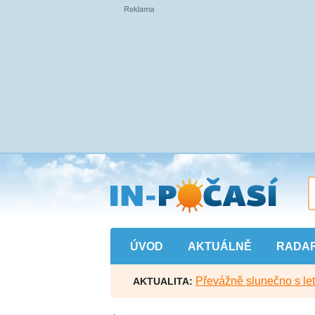
Přejít
na
hlavní
obsah
ÚVOD
AKTUÁLNĚ
RADA
Převážně slunečno s let
AKTUALITA: