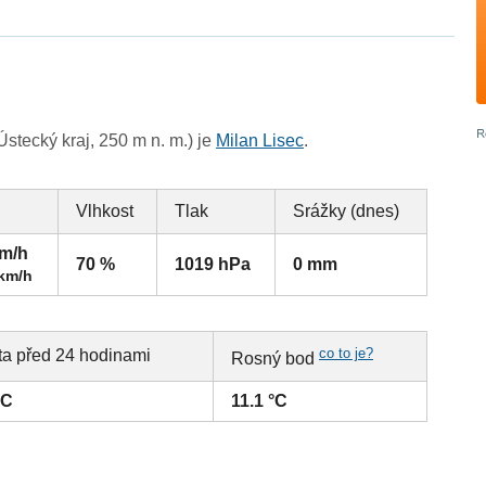
tecký kraj, 250 m n. m.) je
Milan Lisec
.
Vlhkost
Tlak
Srážky (dnes)
km/h
70 %
1019 hPa
0 mm
 km/h
co to je?
ta před 24 hodinami
Rosný bod
°C
11.1 °C