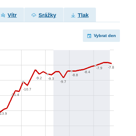
Vítr
Srážky
Tlak
Vybrat den