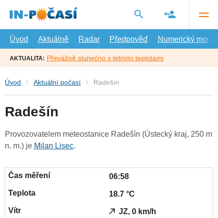
Přejít
na
hlavní
obsah
Úvod
Aktuálně
Radar
Předpověď
Numerický model
Převážně slunečno s letními teplotami
AKTUALITA:
Úvod
Aktuální počasí
Radešín
Radešín
Provozovatelem meteostanice Radešín (Ústecký kraj, 250 m
n. m.) je
Milan Lisec
.
06:58
18.7 °C
JZ, 0 km/h