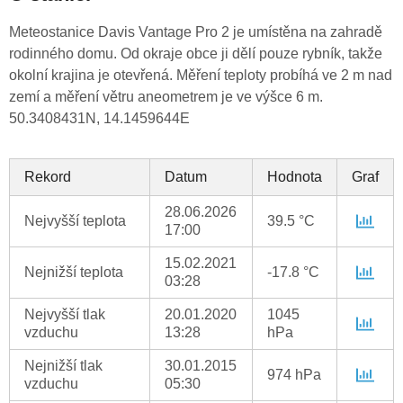
Meteostanice Davis Vantage Pro 2 je umístěna na zahradě
rodinného domu. Od okraje obce ji dělí pouze rybník, takže
okolní krajina je otevřená. Měření teploty probíhá ve 2 m nad
zemí a měření větru aneometrem je ve výšce 6 m.
50.3408431N, 14.1459644E
Rekord
Datum
Hodnota
Graf
28.06.2026
Nejvyšší teplota
39.5 °C
17:00
15.02.2021
Nejnižší teplota
-17.8 °C
03:28
Nejvyšší tlak
20.01.2020
1045
vzduchu
13:28
hPa
Nejnižší tlak
30.01.2015
974 hPa
vzduchu
05:30