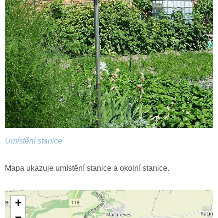
Umístění stanice
Mapa ukazuje umístění stanice a okolní stanice.
+
−