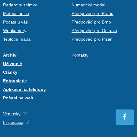
Radarové snímky
Numerický model
Meteostanice
Předpověď pro Prahu
Počasí u vás
Předpověď pro Brno
Webkamery
Předpověď pro Ostravu
Teplotní mapa
Předpověď pro Plzeň
Archiv
Kontakty
Uživatelé
Články
Fotogalerie
Aplikace na telefony
Počasí na web
Ventusky
In-počasie