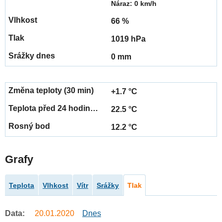
Náraz: 0 km/h
66 %
1019 hPa
0 mm
+1.7 °C
22.5 °C
12.2 °C
Grafy
Teplota
Vlhkost
Vítr
Srážky
Tlak
Data:
20.01.2020
Dnes