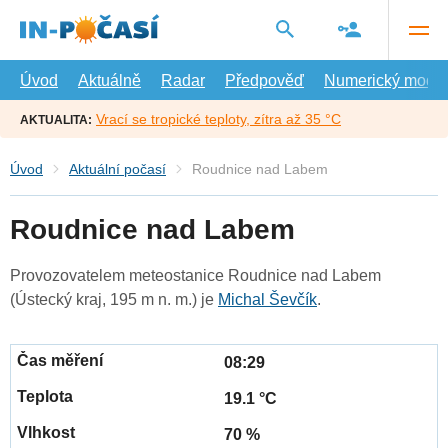
Přejít
na
hlavní
obsah
Úvod
Aktuálně
Radar
Předpověď
Numerický model
Vrací se tropické teploty, zítra až 35 °C
AKTUALITA:
Úvod
Aktuální počasí
Roudnice nad Labem
Roudnice nad Labem
Provozovatelem meteostanice Roudnice nad Labem
(Ústecký kraj, 195 m n. m.) je
Michal Ševčík
.
08:29
19.1 °C
70 %