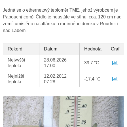
Jedná se o ethernetový teploměr TME, jehož výrobcem je
Papouch(.com). Čidlo je neustále ve stínu, cca. 120 cm nad
zemí, umístěno na altánku u rodinného domku v Roudnici
nad Labem.
Rekord
Datum
Hodnota
Graf
Nejvyšší
28.06.2026
39.7 °C
teplota
17:00
Nejnižší
12.02.2012
-17.4 °C
teplota
07:28