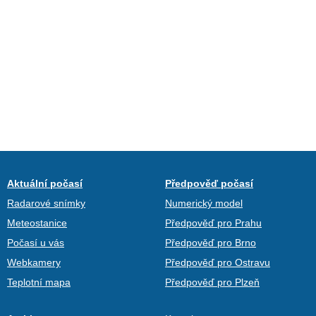
Aktuální počasí
Předpověď počasí
Radarové snímky
Numerický model
Meteostanice
Předpověď pro Prahu
Počasí u vás
Předpověď pro Brno
Webkamery
Předpověď pro Ostravu
Teplotní mapa
Předpověď pro Plzeň