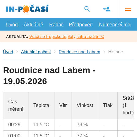
Přejít
na
hlavní
obsah
Úvod
Aktuálně
Radar
Předpověď
Numerický model
Vrací se tropické teploty, zítra až 35 °C
AKTUALITA:
Úvod
Aktuální počasí
Roudnice nad Labem
Historie
Roudnice nad Labem -
19.05.2026
Srážk
Čas
Teplota
Vítr
Vlhkost
Tlak
(1
měření
hod.)
00:29
11.5 °C
-
73 %
-
-
01:00
11.5 °C
-
77 %
-
-