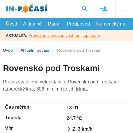
Přejít
na
hlavní
obsah
Úvod
Aktuálně
Radar
Předpověď
Numerický model
Převážně slunečno s letními teplotami
AKTUALITA:
Úvod
Aktuální počasí
Rovensko pod Troskami
Rovensko pod Troskami
Provozovatelem meteostanice Rovensko pod Troskami
(Liberecký kraj, 306 m n. m.) je Jiří Bíma.
13:01
24.7 °C
Z, 3 km/h