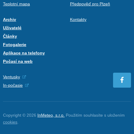
Teplotní mapa
Předpověď pro Plzeň
Archiv
Kontakty
Uživatelé
Články
Fotogalerie
Aplikace na telefony
Počasí na web
Ventusky
In-počasie
Copyright © 2026
InMeteo, s.r.o.
Použitím souhlasíte s uložením
cookies
.