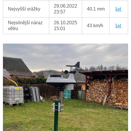
29.06.2022
Nejvyšší srážky
40.1 mm
23:57
Nejsilnější náraz
26.10.2025
43 km/h
větru
15:01