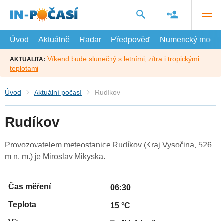
Přejít
na
hlavní
obsah
Úvod
Aktuálně
Radar
Předpověď
Numerický model
Víkend bude slunečný s letními, zítra i tropickými
AKTUALITA:
teplotami
Úvod
Aktuální počasí
Rudíkov
Rudíkov
Provozovatelem meteostanice Rudíkov (Kraj Vysočina, 526
m n. m.) je Miroslav Mikyska.
06:30
15 °C