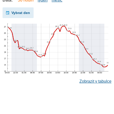
Data:
36 hodin
týden
měsíc
Vybrat den
Zobrazit v tabulce