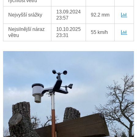
rychlost větru
13.09.2024
Nejvyšší srážky
92.2 mm
23:57
Nejsilnější náraz
10.10.2025
55 km/h
větru
23:31