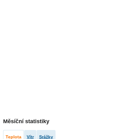
Měsíční statistiky
Teplota
Vítr
Srážky