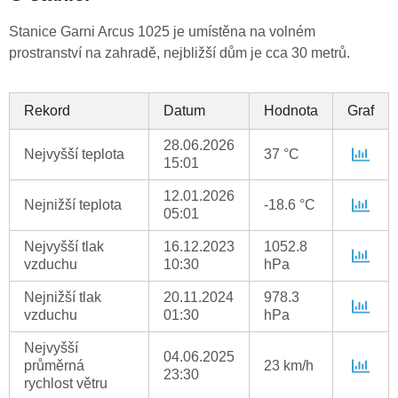
Stanice Garni Arcus 1025 je umístěna na volném
prostranství na zahradě, nejbližší dům je cca 30 metrů.
Rekord
Datum
Hodnota
Graf
28.06.2026
Nejvyšší teplota
37 °C
15:01
12.01.2026
Nejnižší teplota
-18.6 °C
05:01
Nejvyšší tlak
16.12.2023
1052.8
vzduchu
10:30
hPa
Nejnižší tlak
20.11.2024
978.3
vzduchu
01:30
hPa
Nejvyšší
04.06.2025
průměrná
23 km/h
23:30
rychlost větru