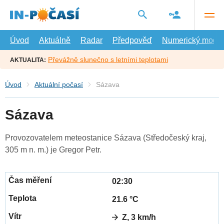
Přejít
na
hlavní
obsah
Úvod
Aktuálně
Radar
Předpověď
Numerický model
Převážně slunečno s letními teplotami
AKTUALITA:
Úvod
Aktuální počasí
Sázava
Sázava
Provozovatelem meteostanice Sázava (Středočeský kraj,
305 m n. m.) je Gregor Petr.
02:30
21.6 °C
Z, 3 km/h