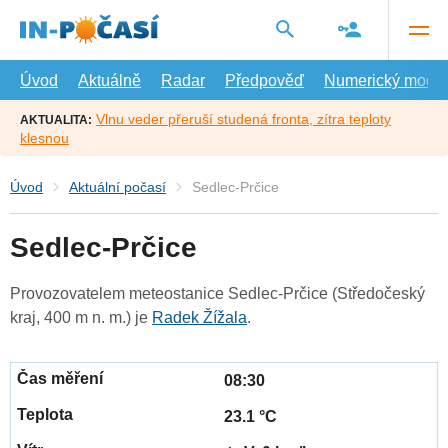
Přejít
na
hlavní
obsah
Úvod
Aktuálně
Radar
Předpověď
Numerický model
Vlnu veder přeruší studená fronta, zítra teploty
AKTUALITA:
klesnou
Úvod
Aktuální počasí
Sedlec-Prčice
Sedlec-Prčice
Provozovatelem meteostanice Sedlec-Prčice (Středočeský
kraj, 400 m n. m.) je
Radek Žížala
.
08:30
23.1 °C