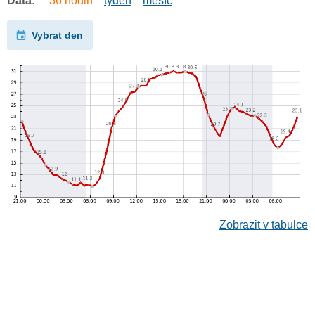
Data:
36 hodin
týden
měsíc
Vybrat den
Zobrazit v tabulce