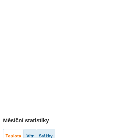
Měsíční statistiky
Teplota
Vítr
Srážky