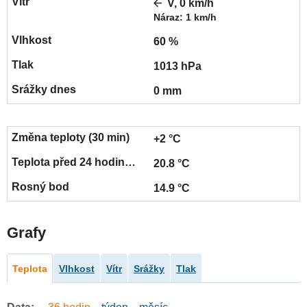
V, 0 km/h
Náraz: 1 km/h
60 %
1013 hPa
0 mm
+2 °C
20.8 °C
14.9 °C
Grafy
Teplota
Vlhkost
Vítr
Srážky
Tlak