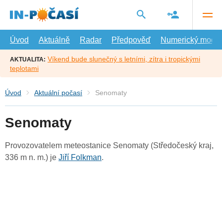
Přejít
na
hlavní
obsah
Úvod
Aktuálně
Radar
Předpověď
Numerický model
Víkend bude slunečný s letními, zítra i tropickými
AKTUALITA:
teplotami
Úvod
Aktuální počasí
Senomaty
Senomaty
Provozovatelem meteostanice Senomaty (Středočeský kraj,
336 m n. m.) je
Jiří Folkman
.