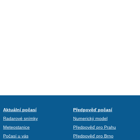
Aktuální počasí
Předpověď počasí
Radarové snímky
Numerický model
Meteostanice
Předpověď pro Prahu
Počasí u vás
Předpověď pro Brno