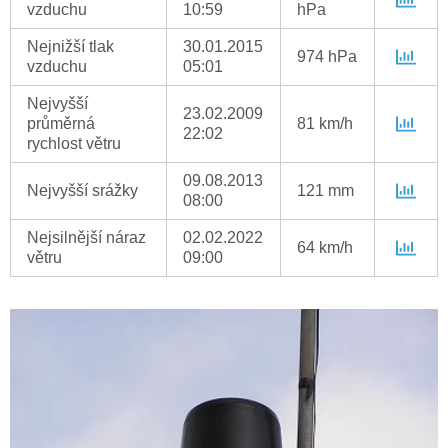
vzduchu
10:59
hPa
Nejnižší tlak
30.01.2015
974 hPa
vzduchu
05:01
Nejvyšší
23.02.2009
průměrná
81 km/h
22:02
rychlost větru
09.08.2013
Nejvyšší srážky
121 mm
08:00
Nejsilnější náraz
02.02.2022
64 km/h
větru
09:00