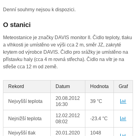
Denní souhrny nejsou k dispozici.
O stanici
Meteostanice je značky DAVIS monitor II. Čidlo teploty, tlaku
a vlhkosti je umístěno ve výši cca 2 m, směr JZ, zakryté
krytem od výrobce DAVIS. Čidlo pro srážky je umístěno na
přístavku haly (cca 4 m rovná střecha). Čidlo na vítr je na
střeše cca 12 m od země.
Rekord
Datum
Hodnota
Graf
20.08.2012
Nejvyšší teplota
39 °C
16:30
12.02.2012
Nejnižší teplota
-23.4 °C
08:02
Nejvyšší tlak
20.01.2020
1048