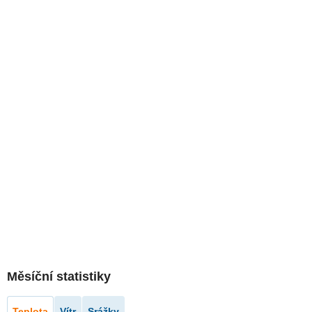
Měsíční statistiky
Teplota
Vítr
Srážky