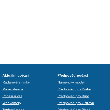
Aktuální počasí
Předpověď počasí
Radarové snímky
Numerický model
Meteostanice
Předpověď pro Prahu
Počasí u vás
Předpověď pro Brno
Webkamery
Předpověď pro Ostravu
Teplotní mapa
Předpověď pro Plzeň