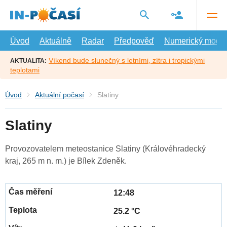
Přejít
na
hlavní
obsah
Úvod
Aktuálně
Radar
Předpověď
Numerický model
Víkend bude slunečný s letními, zítra i tropickými
AKTUALITA:
teplotami
Úvod
Aktuální počasí
Slatiny
Slatiny
Provozovatelem meteostanice Slatiny (Královéhradecký
kraj, 265 m n. m.) je Bílek Zdeněk.
12:48
25.2 °C