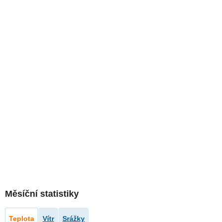
Měsíční statistiky
Teplota
Vítr
Srážky