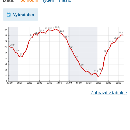
Data:
36 hodin
týden
měsíc
Vybrat den
Zobrazit v tabulce