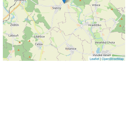
Leaflet
|
OpenStreetMap