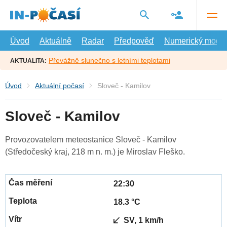
Přejít
na
hlavní
obsah
Úvod
Aktuálně
Radar
Předpověď
Numerický model
Převážně slunečno s letními teplotami
AKTUALITA:
Úvod
Aktuální počasí
Sloveč - Kamilov
Sloveč - Kamilov
Provozovatelem meteostanice Sloveč - Kamilov
(Středočeský kraj, 218 m n. m.) je Miroslav Fleško.
22:30
18.3 °C
SV, 1 km/h